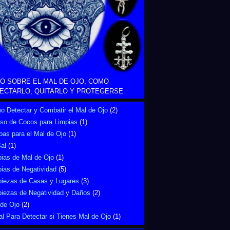
O SOBRE EL MAL DE OJO, COMO
ECTARLO, QUITARLO Y PROTEGERSE
 Detectar y Combatir el Mal de Ojo
(2)
Uso de Cocos para Limpias
(1)
bas para el Mal de Ojo
(1)
al
(1)
ias de Mal de Ojo
(1)
ias de Negatividad
(5)
piezas de Casas y Lugares
(3)
piezas de Negatividad y Daños
(2)
 de Ojo
(2)
al Para Detectar si Tienes Mal de Ojo
(1)