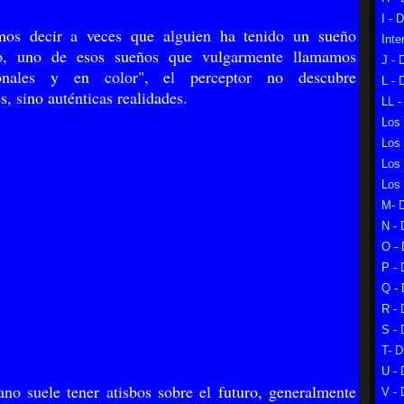
I - 
os decir a veces que alguien ha tenido un sueño
Inte
vo, uno de esos sueños que vulgarmente llamamos
J - 
sionales y en color", el perceptor no descubre
L - 
s, sino auténticas realidades.
LL -
Los
Los
Los
Los
M- D
N - 
O - 
P - 
Q - 
R - 
S - 
T- D
U - 
no suele tener atisbos sobre el futuro, generalmente
V - 