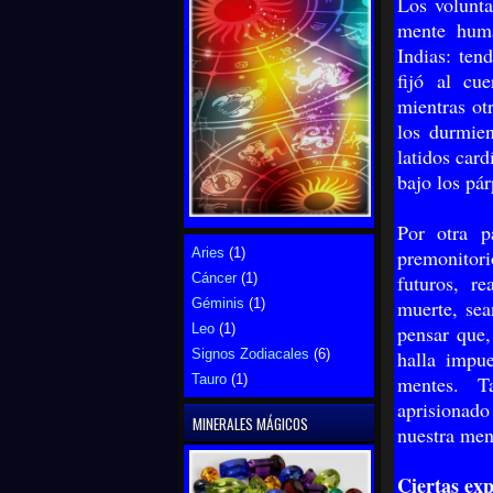
Los volunta
mente huma
Indias: ten
fijó al cue
mientras ot
los durmien
latidos card
bajo los pá
Por otra p
Aries
(1)
premonitor
Cáncer
(1)
futuros, re
Géminis
(1)
muerte, sea
Leo
(1)
pensar que,
Signos Zodiacales
(6)
halla impue
Tauro
(1)
mentes. T
aprisionad
MINERALES MÁGICOS
nuestra men
Ciertas exp