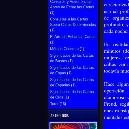
Consejos y Advertencias
caracteriza
Antes de Echar las Cartas
es más prof
(1)
de organiz
Consultas a las Cartas
profundo, y
Sobre Casos Determinados
cada noche.
(1)
El Arte de Echar las Cartas
(1)
En realida
Método Concreto
(1)
minutos (de
Significados de las Cartas
mujeres "v
de Bastos
(1)
cultas ven 
Significados de las Cartas
todavía muc
de Copas
(1)
Significados de las Cartas
Hace algun
de Espadas
(1)
operación
Significados de las Cartas
clamoroso c
de Oros
(1)
Freud, segú
Tarot
(16)
nuestra psiq
ASTROLOGIA
mentales es