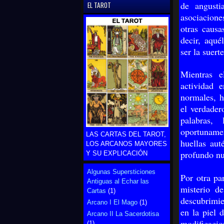
de angust
EL TAROT
asociacione
otras causa
decir, aqué
ser la suer
Mientras e
actividad 
normales, h
el verdader
palabras,
oportunamen
LAS CARTAS DEL TAROT,
huellas aut
LOS ARCANOS MAYORES
profundo nu
Y SU EXPLICACIÓN
Algunas Supersticiones
Por otra pa
Antiguas al Echar las
misterio d
Cartas
(1)
descubrimie
Arcano I El Mago
(1)
en la piel 
Arcano II La Sacerdotisa
modificacio
(1)