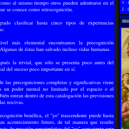
como al mismo tiempo otros pueden adentrarse en el
Y - 
que se conoce como retrocognición.
Z - 
ORAC
rado clasificar hasta cinco tipos de experiencias
as:
ivel más elemental encontramos la precognición
 Algunas de éstas han salvado incluso vidas humanas.
pués la trivial, que sólo se presenta poco antes del
eal del suceso poco importante en sí.
 de las precogniciones completas y significativas viene
os un poder mental no limitado por el espacio o el
bién entran dentro de esta catalogación las previsiones
las nocivas.
ecognición benéfica, el "yo" trascendente puede hasta
un acontecimiento futuro, de tal manera que resulte
cia de reacción característica del "yo" consciente ante