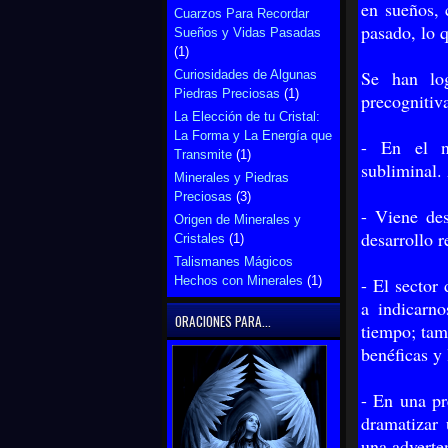
en sueños, 
Cuarzos Para Recordar
pasado, lo 
Sueños y Vidas Pasadas
(1)
Se han log
Curiosidades de Algunas
Piedras Preciosas
(1)
precognitiv
La Elección de tu Cristal:
La Forma y La Energía que
- En el n
Transmite
(1)
subliminal.
Minerales y Piedras
Preciosas
(3)
- Viene des
Origen de Minerales y
desarrollo r
Cristales
(1)
Talismanes Mágicos
Hechos con Minerales
(1)
- El sector
a indicarn
ORACIONES PARA...
tiempo; tam
benéficas y 
- En una pr
dramatizar 
una adverten