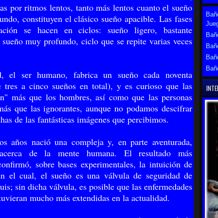
das por ritmos lentos, tanto más lentos cuanto el sueño
Baño
undo, constituyen el clásico sueño apacible. Las fases
Jue
ación se hacen en ciclos: sueño ligero, bastante
Baño
 sueño muy profundo, ciclo que se repite varias veces
Bañ
Bañ
Bañ
d, el ser humano, fabrica un sueño cada noventa
 tres a cinco sueños en total), y es curioso que las
INTE
en" más que los hombres, así como que las personas
más que las ignorantes, aunque no podamos descifrar
has de las fantásticas imágenes que percibimos.
os años nació una compleja y, en parte aventurada,
 acerca de la mente humana. El resultado más
onfirmó, sobre bases experimentales, la intuición de
n el cual, el sueño es una válvula de seguridad de
uis; sin dicha válvula, es posible que las enfermedades
tuvieran mucho más extendidas en la actualidad.