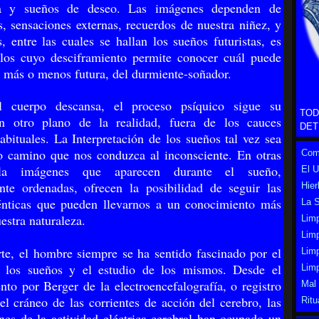
ia y sueños de deseo. Las imágenes dependen de
s, sensaciones externas, recuerdos de nuestra niñez, y
s, entre las cuales se hallan los sueños futuristas, es
llos cuyo desciframiento permite conocer cuál puede
te más o menos futura, del durmiente-soñador.
l cuerpo descansa, el proceso psíquico sigue su
TOD
en otro plano de la realidad, fuera de los cauces
DET
abituales. La Interpretación de los sueños tal vez sea
o camino que nos conduzca al inconsciente. En otras
Como
 la imágenes que aparecen durante el sueño,
El 
te ordenadas, ofrecen la posibilidad de seguir las
Hier
énticas que pueden llevarnos a un conocimiento más
La S
estra naturaleza.
Limp
Limp
rte, el hombre siempre se ha sentido fascinado por el
Lim
e los sueños y el estudio de los mismos. Desde el
Lim
nto por Berger de la electroencefalografía, o registro
Mal
del cráneo de las corrientes de acción del cerebro, las
Ritu
nes de la actividad eléctrica cerebral han ocupado un