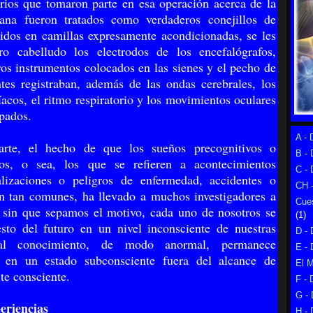
rios que tomaron parte en esa operación acerca de la
na fueron tratados como verdaderos conejillos de
didos en camillas expresamente acondicionadas, se les
ro cabelludo los electrodos de los encefalógrafos,
ros instrumentos colocados en las sienes y el pecho de
tes registraban, además de las ondas cerebrales, los
íacos, el ritmo respiratorio y los movimientos oculares
rpados.
A - 
arte, el hecho de que los sueños precognitivos o
B - 
ios, o sea, los que se refieren a acontecimientos
C - 
alizaciones o peligros de enfermedad, accidentes o
CH -
n tan comunes, ha llevado a muchos investigadores a
Cues
 sin que sepamos el motivo, cada uno de nosotros se
(1)
sto del futuro en un nivel inconsciente de nuestras
D - 
al conocimiento, de modo anormal, permanece
E - 
o en un estado subconsciente fuera del alcance de
El 
te consciente.
F - 
G - 
eriencias
H - 