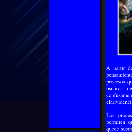
A partir d
pensamiento
procesos qu
oscuros d
confusament
clarividenc
Los proces
permiten qu
quede sustr