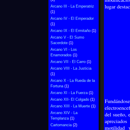
lugar desta
Arcano III - La Emperatriz
(1)
Arcano IV - El Emperador
(1)
Arcano IX - El Ermitaño
(1)
Arcano V - El Sumo
Sacerdote
(1)
Arcano VI - Los
Enamorados
(1)
Arcano VII - El Carro
(1)
Arcano VIII - La Justicia
(1)
Arcano X - La Rueda de la
Fortuna
(1)
Arcano XI - La Fuerza
(1)
Arcano XII- El Colgado
(1)
Fundándo
Arcano XIII - La Muerte
(1)
electroence
Arcano XIV - La
del sueño, 
Templanza
(1)
apreciados
Cartomancia
(2)
motilidad 