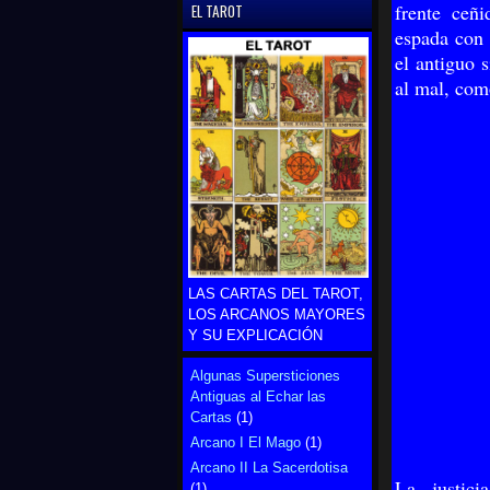
frente ceñ
EL TAROT
espada con 
el antiguo 
al mal, com
LAS CARTAS DEL TAROT,
LOS ARCANOS MAYORES
Y SU EXPLICACIÓN
Algunas Supersticiones
Antiguas al Echar las
Cartas
(1)
Arcano I El Mago
(1)
Arcano II La Sacerdotisa
La justic
(1)