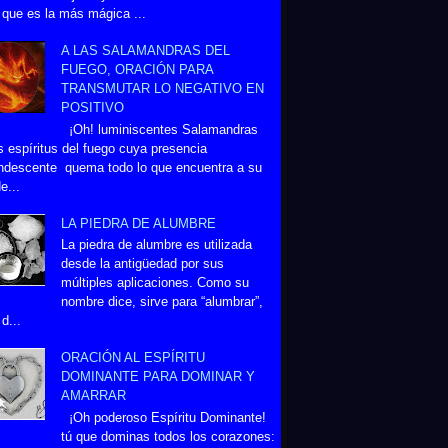
 que es la más mágica ...
A LAS SALAMANDRAS DEL
FUEGO, ORACIÓN PARA
TRANSMUTAR LO NEGATIVO EN
POSITIVO
¡Oh! luminiscentes Salamandras
s espíritus del fuego cuya presencia
ndescente quema todo lo que encuentra a su
e...
LA PIEDRA DE ALUMBRE
La piedra de alumbre es utilizada
desde la antigüedad por sus
múltiples aplicaciones. Como su
nombre dice, sirve para “alumbrar”,
d...
ORACIÓN AL ESPÍRITU
DOMINANTE PARA DOMINAR Y
AMARRAR
¡Oh poderoso Espíritu Dominante!
tú que dominas todos los corazones: