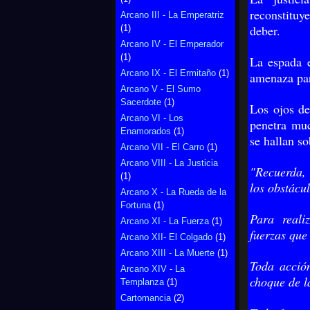
reconstituye
Arcano III - La Emperatriz
deber.
(1)
Arcano IV - El Emperador
(1)
La espada e
Arcano IX - El Ermitaño
(1)
amenaza par
Arcano V - El Sumo
Sacerdote
(1)
Los ojos de
Arcano VI - Los
penetra muc
Enamorados
(1)
se hallan so
Arcano VII - El Carro
(1)
Arcano VIII - La Justicia
"Recuerda, 
(1)
los obstácu
Arcano X - La Rueda de la
Fortuna
(1)
Para realiz
Arcano XI - La Fuerza
(1)
fuerzas que
Arcano XII- El Colgado
(1)
Arcano XIII - La Muerte
(1)
Toda acció
Arcano XIV - La
choque de l
Templanza
(1)
Cartomancia
(2)