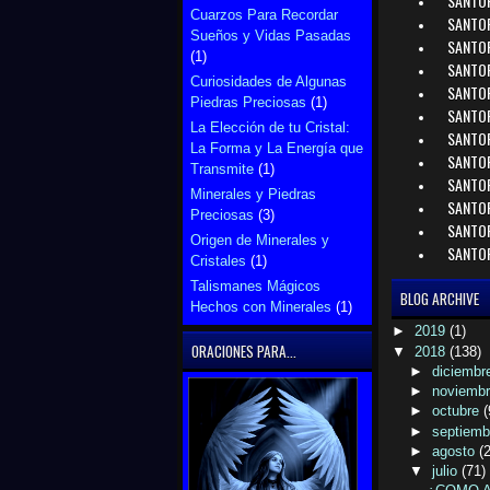
SANTOR
Cuarzos Para Recordar
SANTO
Sueños y Vidas Pasadas
SANTO
(1)
SANTOR
Curiosidades de Algunas
SANTO
Piedras Preciosas
(1)
SANTOR
La Elección de tu Cristal:
SANTOR
La Forma y La Energía que
SANTO
Transmite
(1)
SANTOR
Minerales y Piedras
SANTO
Preciosas
(3)
SANTO
Origen de Minerales y
SANTOR
Cristales
(1)
Talismanes Mágicos
BLOG ARCHIVE
Hechos con Minerales
(1)
►
2019
(1)
ORACIONES PARA...
▼
2018
(138)
►
diciembr
►
noviemb
►
octubre
(
►
septiem
►
agosto
(
▼
julio
(71)