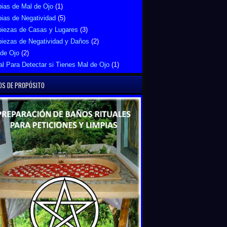
ias de Mal de Ojo
(1)
ias de Negatividad
(5)
piezas de Casas y Lugares
(3)
piezas de Negatividad y Daños
(2)
 de Ojo
(2)
al Para Detectar si Tienes Mal de Ojo
(1)
OS DE PROPÓSITO