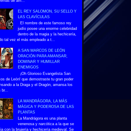
lemas de am...
EL REY SALOMON, SU SELLO Y
LAS CLAVÍCULAS
El nombre de este famoso rey
judío posee una enorme celebridad
dentro de la magia y la hechicería,
do tal vez el más empleado a t...
A SAN MARCOS DE LEÓN
ORACIÓN PARA AMANSAR,
DOMINAR Y HUMILLAR
ENEMIGOS
¡Oh Glorioso Evangelista San
os de León! que demostraste tu gran poder
sando a la Draga y el Dragón, amansa los
 br...
LA MANDRÁGORA, LA MÁS
MÁGICA Y PODEROSA DE LAS
PLANTAS
La Mandrágora es una planta
venenosa y narcótica a la que se
ia con la brujería y hechicería medieval. Se