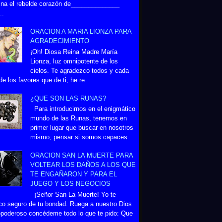
na el rebelde corazón de______________
..
ORACION A MARIA LIONZA PARA
AGRADECIMIENTO
¡Oh! Diosa Reina Madre María
Lionza, luz omnipotente de los
cielos. Te agradezco todos y cada
de los favores que de ti, he re...
¿QUE SON LAS RUNAS?
Para introducirnos en el enigmático
mundo de las Runas, tenemos en
primer lugar que buscar en nosotros
mismo; pensar si somos capaces...
ORACION SAN LA MUERTE PARA
VOLTEAR LOS DAÑOS A LOS QUE
TE ENGAÑARON Y PARA EL
JUEGO Y LOS NEGOCIOS
¡Señor San La Muerte! Yo te
co seguro de tu bondad. Ruega a nuestro Dios
poderoso concédeme todo lo que te pido: Que