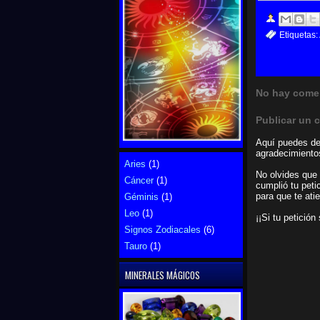
Etiquetas:
No hay comen
Publicar un 
Aquí puedes dej
agradecimientos
Aries
(1)
No olvides que 
Cáncer
(1)
cumplió tu peti
para que te ati
Géminis
(1)
Leo
(1)
¡¡Si tu petició
Signos Zodiacales
(6)
Tauro
(1)
MINERALES MÁGICOS