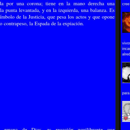
ida por una corona; tiene en la mano derecha una
cree
la punta levantada, y en la izquierda, una balanza. Es
símbolo de la Justicia, que pesa los actos y que opone
o contrapeso, la Espada de la expiación.
vivo
inca
alred
para 
ia emana de Dios, es reacción equilibrante que