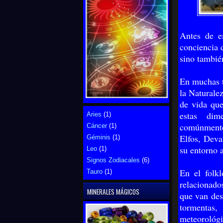
Antes de e
conciencia 
sino también
En muchas t
la Naturale
de vida qu
estas dim
Aries
(1)
comúnmente
Cáncer
(1)
Elfos, Deva
Géminis
(1)
su entorno 
Leo
(1)
Signos Zodiacales
(6)
En el folkl
Tauro
(1)
relacionado
MINERALES MÁGICOS
que van des
tormentas,
meteorológi