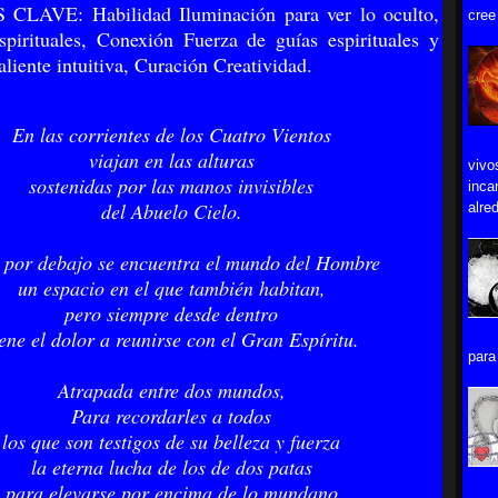
LAVE: Habilidad Iluminación para ver lo oculto,
cree
pirituales, Conexión Fuerza de guías espirituales y
liente intuitiva, Curación Creatividad.
En las corrientes de los Cuatro Vientos
viajan en las alturas
vivo
sostenidas por las manos invisibles
inca
del Abuelo Cielo.
alred
por debajo se encuentra el mundo del Hombre
un espacio en el que también habitan,
pero siempre desde dentro
ene el dolor a reunirse con el Gran Espíritu.
para 
Atrapada entre dos mundos,
Para recordarles a todos
los que son testigos de su belleza y fuerza
la eterna lucha de los de dos patas
para elevarse por encima de lo mundano