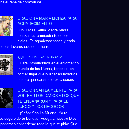
na el rebelde corazón de______________
..
ORACION A MARIA LIONZA PARA
AGRADECIMIENTO
¡Oh! Diosa Reina Madre María
Lionza, luz omnipotente de los
cielos. Te agradezco todos y cada
de los favores que de ti, he re...
¿QUE SON LAS RUNAS?
Para introducirnos en el enigmático
mundo de las Runas, tenemos en
primer lugar que buscar en nosotros
mismo; pensar si somos capaces...
ORACION SAN LA MUERTE PARA
VOLTEAR LOS DAÑOS A LOS QUE
TE ENGAÑARON Y PARA EL
JUEGO Y LOS NEGOCIOS
¡Señor San La Muerte! Yo te
co seguro de tu bondad. Ruega a nuestro Dios
poderoso concédeme todo lo que te pido: Que