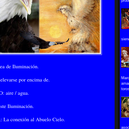
prob
sien
ea de Iluminación.
Marc
levarse por encima de.
aman
toros
aire / agua.
te Iluminación.
La conexión al Abuelo Cielo.
asoc