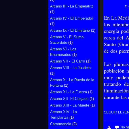
y 
Arcano III - La Emperatriz
(1)
En La Medic
Arcano IV - El Emperador
los miembr
(1)
energía pod
Arcano IX - El Ermitaño
(1)
cerca del A
Arcano V - El Sumo
Sacerdote
(1)
Santo (Gran
Arcano VI - Los
de dos pier
Enamorados
(1)
Arcano VII - El Carro
(1)
Las plumas 
Arcano VIII - La Justicia
población n
(1)
muy podero
Arcano X - La Rueda de la
tratando de
Fortuna
(1)
iluminación
Arcano XI - La Fuerza
(1)
durante las 
Arcano XII- El Colgado
(1)
Arcano XIII - La Muerte
(1)
Arcano XIV - La
SEGUIR LEYE
Templanza
(1)
Cartomancia
(2)
No h