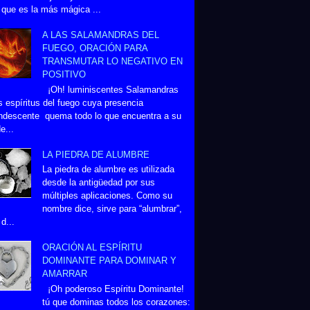
 que es la más mágica ...
A LAS SALAMANDRAS DEL
FUEGO, ORACIÓN PARA
TRANSMUTAR LO NEGATIVO EN
POSITIVO
¡Oh! luminiscentes Salamandras
s espíritus del fuego cuya presencia
ndescente quema todo lo que encuentra a su
e...
LA PIEDRA DE ALUMBRE
La piedra de alumbre es utilizada
desde la antigüedad por sus
múltiples aplicaciones. Como su
nombre dice, sirve para “alumbrar”,
d...
ORACIÓN AL ESPÍRITU
DOMINANTE PARA DOMINAR Y
AMARRAR
¡Oh poderoso Espíritu Dominante!
tú que dominas todos los corazones: