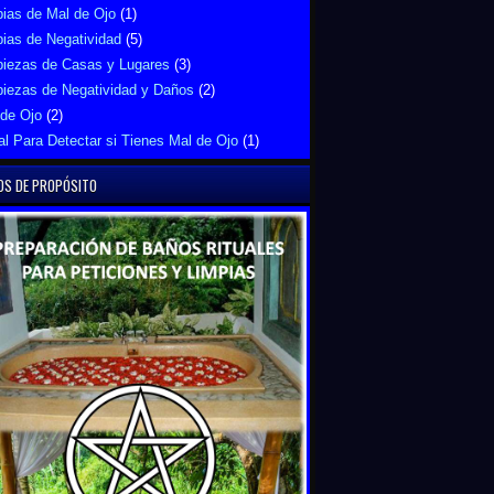
ias de Mal de Ojo
(1)
ias de Negatividad
(5)
piezas de Casas y Lugares
(3)
piezas de Negatividad y Daños
(2)
 de Ojo
(2)
al Para Detectar si Tienes Mal de Ojo
(1)
OS DE PROPÓSITO