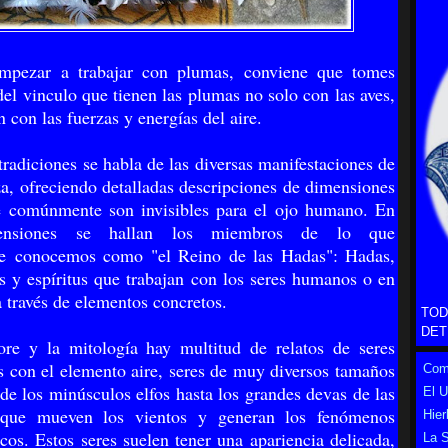
mpezar a trabajar con plumas, conviene que tomes
del vinculo que tienen las plumas no solo con las aves,
 con las fuerzas y energías del aire.
radiciones se habla de las diversas manifestaciones de
za, ofreciendo detalladas descripciones de dimensiones
e comúnmente son invisibles para el ojo humano. En
ensiones se hallan los miembros de lo que
 conocemos como "el Reino de las Hadas": Hadas,
s y espíritus que trabajan con los seres humanos o en
a través de elementos concretos.
TOD
DET
ore y la mitología hay multitud de relatos de seres
s con el elemento aire, seres de muy diversos tamaños
Como
de los minúsculos elfos hasta los grandes devas de las
El 
 que mueven los vientos y generan los fenómenos
Hier
cos. Estos seres suelen tener una apariencia delicada,
La S