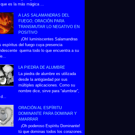
 que es la más mágica ...
A LAS SALAMANDRAS DEL
FUEGO, ORACIÓN PARA
TRANSMUTAR LO NEGATIVO EN
POSITIVO
¡Oh! luminiscentes Salamandras
s espíritus del fuego cuya presencia
ndescente quema todo lo que encuentra a su
e...
LA PIEDRA DE ALUMBRE
La piedra de alumbre es utilizada
desde la antigüedad por sus
múltiples aplicaciones. Como su
nombre dice, sirve para “alumbrar”,
d...
ORACIÓN AL ESPÍRITU
DOMINANTE PARA DOMINAR Y
AMARRAR
¡Oh poderoso Espíritu Dominante!
tú que dominas todos los corazones: