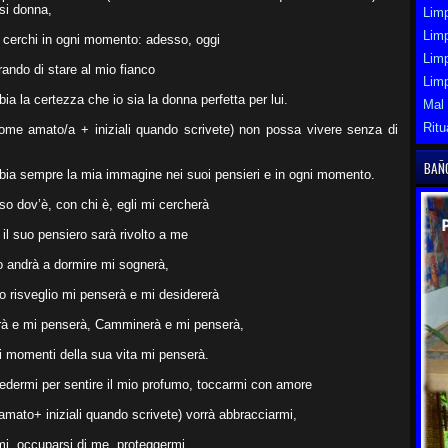
si donna,
Limp
Limp
 cerchi in ogni momento: adesso, oggi
Lim
ando di stare al mio fianco
Lim
ia la certezza che io sia la donna perfetta per lui.
Mal
Ritu
ome amato/a + iniziali quando scrivete) non possa vivere senza di
BAÑ
bia sempre la mia immagine nei suoi pensieri e in ogni momento.
o dov’è, con chi è, egli mi cercherà
il suo pensiero sarà rivolto a me
 andrà a dormire mi sognerà,
o risveglio mi penserà e mi desidererà
à e mi penserà, Camminerà e mi penserà,
i i momenti della sua vita mi penserà.
edermi per sentire il mio profumo, toccarmi con amore
mato+ iniziali quando scrivete) vorrà abbracciarmi,
i, occuparsi di me, proteggermi,