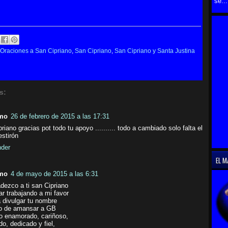
se...
Oraciones a San Cipriano
,
San Cipriano
,
San Cipriano y Santa Justina
s:
mo
26 de febrero de 2015 a las 17:31
riano gracias pot todo tu apoyo .......... todo a cambiado solo falta el
estirón
der
EL M
mo
4 de mayo de 2015 a las 6:31
dezco a ti san Cipriano
ar trabajando a mi favor
 divulgar tu nombre
o de amansar a GB
lo enamorado, cariñoso,
do, dedicado y fiel,