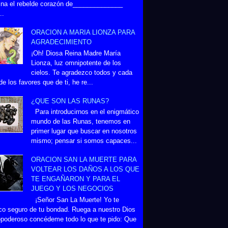
na el rebelde corazón de______________
..
ORACION A MARIA LIONZA PARA
AGRADECIMIENTO
¡Oh! Diosa Reina Madre María
Lionza, luz omnipotente de los
cielos. Te agradezco todos y cada
de los favores que de ti, he re...
¿QUE SON LAS RUNAS?
Para introducirnos en el enigmático
mundo de las Runas, tenemos en
primer lugar que buscar en nosotros
mismo; pensar si somos capaces...
ORACION SAN LA MUERTE PARA
VOLTEAR LOS DAÑOS A LOS QUE
TE ENGAÑARON Y PARA EL
JUEGO Y LOS NEGOCIOS
¡Señor San La Muerte! Yo te
co seguro de tu bondad. Ruega a nuestro Dios
poderoso concédeme todo lo que te pido: Que