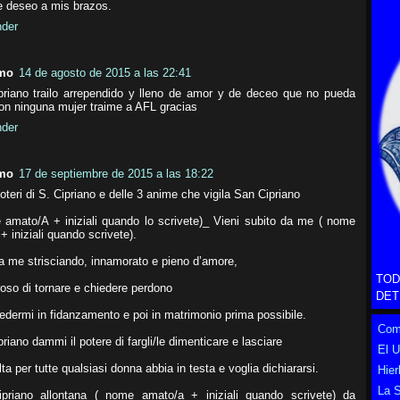
e deseo a mis brazos.
der
mo
14 de agosto de 2015 a las 22:41
priano trailo arrependido y lleno de amor y de deceo que no pueda
on ninguna mujer traime a AFL gracias
der
mo
17 de septiembre de 2015 a las 18:22
poteri di S. Cipriano e delle 3 anime che vigila San Cipriano
 amato/A + iniziali quando lo scrivete)_ Vieni subito da me ( nome
 + iniziali quando scrivete).
a me strisciando, innamorato e pieno d’amore,
TOD
oso di tornare e chiedere perdono
DET
edermi in fidanzamento e poi in matrimonio prima possibile.
Como
riano dammi il potere di fargli/le dimenticare e lasciare
El 
ta per tutte qualsiasi donna abbia in testa e voglia dichiararsi.
Hier
La S
priano allontana ( nome amato/a + iniziali quando scrivete) da