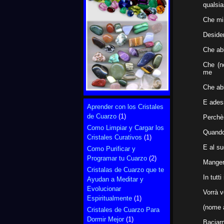
qualsia
Che mi
Desider
Che abb
Che (n
me
Che ab
E adess
Aprender con los Cristales
de Cuarzo
(1)
Perchè 
Como Limpiar y Cargar los
Quando
Cristales Curativos
(1)
E al su
Como Purificar y
Programar tu Cuarzo
(2)
Manger
Cristalas de Cuarzo que te
In tutt
Ayudan a Meditar y
Evolucionar
Vorrà v
Espiritualmente
(1)
(nome a
Cristales de Cuarzo Para
Dormir Mejor
(1)
Baciarm