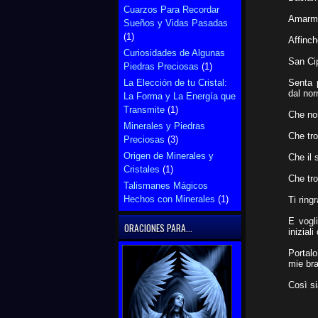
Cuarzos Para Recordar
Amarmi 
Sueños y Vidas Pasadas
(1)
Affinch
Curiosidades de Algunas
San Cip
Piedras Preciosas
(1)
Senta p
La Elección de tu Cristal:
dal no
La Forma y La Energía que
Transmite
(1)
Che non
Minerales y Piedras
Che tro
Preciosas
(3)
Origen de Minerales y
Che il
Cristales
(1)
Che tr
Talismanes Mágicos
Hechos con Minerales
(1)
Ti ring
E vogl
ORACIONES PARA...
inizial
Portalo
mie bra
Così si