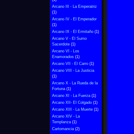
Arcano III - La Emperatriz
(1)
Arcano IV - El Emperador
(1)
Arcano IX - El Ermitaño
(1)
Arcano V - El Sumo
Sacerdote
(1)
Arcano VI - Los
Enamorados
(1)
Arcano VII - El Carro
(1)
Arcano VIII - La Justicia
(1)
Arcano X - La Rueda de la
Fortuna
(1)
Arcano XI - La Fuerza
(1)
Arcano XII- El Colgado
(1)
Arcano XIII - La Muerte
(1)
Arcano XIV - La
Templanza
(1)
Cartomancia
(2)