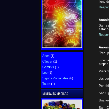
lleno d
Respon
Anóni
San si
estar c
Respon
Anóni
“Per i 
Aries
(1)
_(nome
Cáncer
(1)
proprio
Géminis
(1)
Vieni d
Leo
(1)
Signos Zodiacales
(6)
desider
Tauro
(1)
Per chi
San Cip
MINERALES MÁGICOS
Una vol
San Ci