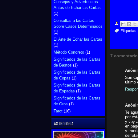
Consejos y Advertencias
Antes de Echar las Cartas
(1)
Consultas a las Cartas
Sobre Casos Determinados
Etiquetas:
(1)
El Arte de Echar las Cartas
(1)
Método Concreto
(1)
7 comentario
Significados de las Cartas
de Bastos
(1)
Anóni
Significados de las Cartas
San Cip
de Copas
(1)
ultimo 
Significados de las Cartas
Respon
de Espadas
(1)
Significados de las Cartas
de Oros
(1)
Anóni
Tarot
(16)
Te agra
por est
y voy a
ASTROLOGIA
en pag
y traer
derrota