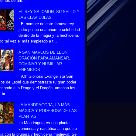
lemas de am...
EL REY SALOMON, SU SELLO Y
LAS CLAVÍCULAS
El nombre de este famoso rey
judío posee una enorme celebridad
dentro de la magia y la hechicería,
do tal vez el más empleado a t...
A SAN MARCOS DE LEÓN
ORACIÓN PARA AMANSAR,
DOMINAR Y HUMILLAR
ENEMIGOS
¡Oh Glorioso Evangelista San
os de León! que demostraste tu gran poder
sando a la Draga y el Dragón, amansa los
 br...
LA MANDRÁGORA, LA MÁS
MÁGICA Y PODEROSA DE LAS
PLANTAS
La Mandrágora es una planta
venenosa y narcótica a la que se
ia con la brujería y hechicería medieval. Se