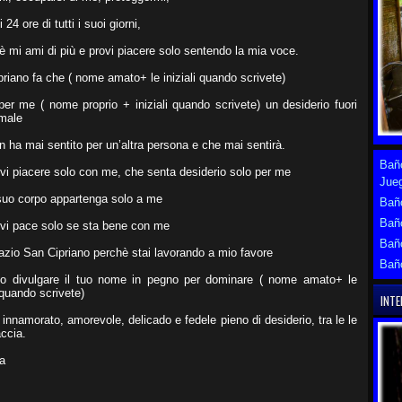
24 ore di tutti i suoi giorni,
è mi ami di più e provi piacere solo sentendo la mia voce.
riano fa che ( nome amato+ le iniziali quando scrivete)
er me ( nome proprio + iniziali quando scrivete) un desiderio fuori
rmale
 ha mai sentito per un’altra persona e che mai sentirà.
Baño
vi piacere solo con me, che senta desiderio solo per me
Jue
 suo corpo appartenga solo a me
Baño
Bañ
ovi pace solo se sta bene con me
Bañ
razio San Cipriano perchè stai lavorando a mio favore
Bañ
io divulgare il tuo nome in pegno per dominare ( nome amato+ le
i quando scrivete)
INTE
 innamorato, amorevole, delicado e fedele pieno di desiderio, tra le le
ccia.
a