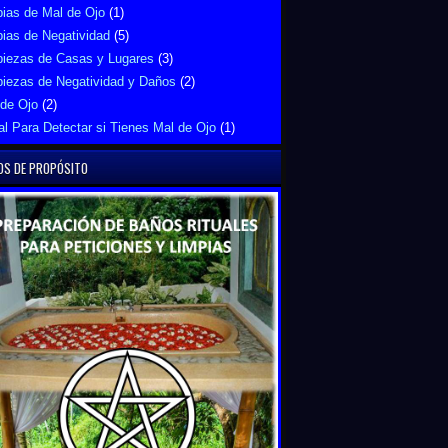
ias de Mal de Ojo
(1)
ias de Negatividad
(5)
piezas de Casas y Lugares
(3)
piezas de Negatividad y Daños
(2)
 de Ojo
(2)
al Para Detectar si Tienes Mal de Ojo
(1)
OS DE PROPÓSITO