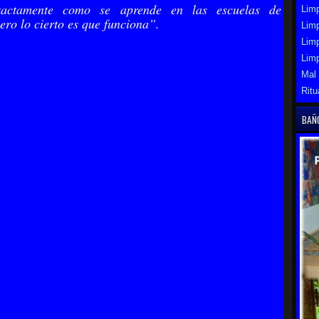
actamente como se aprende en las escuelas de
Limp
ero lo cierto es que funciona”.
Limp
Lim
Lim
Mal
Ritu
BAÑ