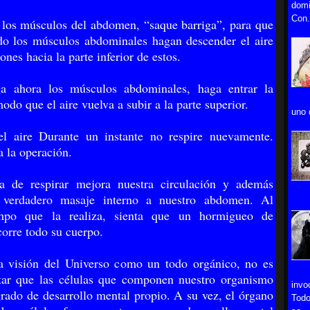
domi
Con.
los músculos del abdomen, “saque barriga”, para que
o los músculos abdominales hagan descender el aire
nes hacia la parte inferior de estos.
ga ahora los músculos abdominales, haga entrar la
odo que el aire vuelva a subir a la parte superior.
uno 
el aire Durante un instante no respire nuevamente.
a la operación.
a de respirar mejora nuestra circulación y además
 verdadero masaje interno a nuestro abdomen. Al
mpo que la realiza, sienta que un hormigueo de
corre todo su cuerpo.
a visión del Universo como un todo orgánico, no es
ptar que las células que componen nuestro organismo
invo
rado de desarrollo mental propio. A su vez, el órgano
Todo