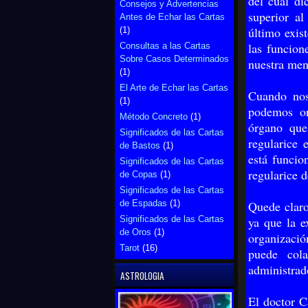
del cual di
Consejos y Advertencias
superior a
Antes de Echar las Cartas
último exis
(1)
las funcion
Consultas a las Cartas
Sobre Casos Determinados
nuestra men
(1)
El Arte de Echar las Cartas
Cuando nos
(1)
podemos or
Método Concreto
(1)
órgano que
Significados de las Cartas
regularice 
de Bastos
(1)
está funci
Significados de las Cartas
regularice 
de Copas
(1)
Significados de las Cartas
de Espadas
(1)
Quede claro
Significados de las Cartas
ya que la e
de Oros
(1)
organizació
Tarot
(16)
puede col
administrad
ASTROLOGIA
El doctor C