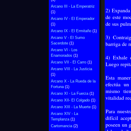
Arcano III - La Emperatriz
2) Expanda 
(1)
de este mod
Arcano IV - El Emperador
de sus pulmo
(1)
Arcano IX - El Ermitaño
(1)
3) Contrai
Arcano V - El Sumo
barriga de m
Sacerdote
(1)
Arcano VI - Los
Enamorados
(1)
4) Exhale 
Arcano VII - El Carro
(1)
Luego repit
Arcano VIII - La Justicia
(1)
Esta maner
Arcano X - La Rueda de la
efectúa un
Fortuna
(1)
mismo tie
Arcano XI - La Fuerza
(1)
vitalidad re
Arcano XII- El Colgado
(1)
Arcano XIII - La Muerte
(1)
Para nuestr
Arcano XIV - La
difícil ace
Templanza
(1)
poseen un g
Cartomancia
(2)