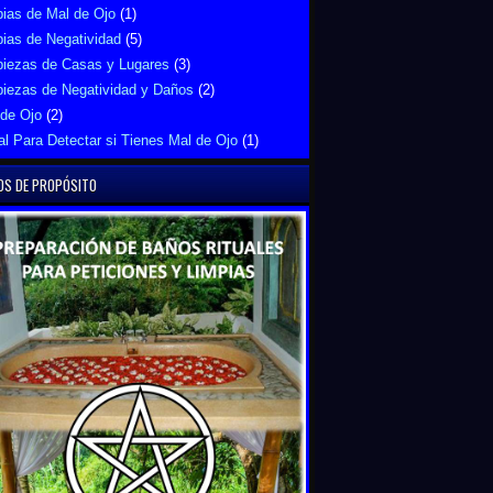
ias de Mal de Ojo
(1)
ias de Negatividad
(5)
piezas de Casas y Lugares
(3)
piezas de Negatividad y Daños
(2)
 de Ojo
(2)
al Para Detectar si Tienes Mal de Ojo
(1)
OS DE PROPÓSITO