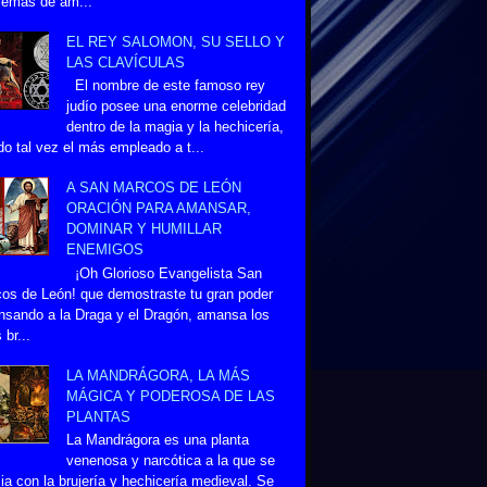
lemas de am...
EL REY SALOMON, SU SELLO Y
LAS CLAVÍCULAS
El nombre de este famoso rey
judío posee una enorme celebridad
dentro de la magia y la hechicería,
do tal vez el más empleado a t...
A SAN MARCOS DE LEÓN
ORACIÓN PARA AMANSAR,
DOMINAR Y HUMILLAR
ENEMIGOS
¡Oh Glorioso Evangelista San
os de León! que demostraste tu gran poder
sando a la Draga y el Dragón, amansa los
 br...
LA MANDRÁGORA, LA MÁS
MÁGICA Y PODEROSA DE LAS
PLANTAS
La Mandrágora es una planta
venenosa y narcótica a la que se
ia con la brujería y hechicería medieval. Se