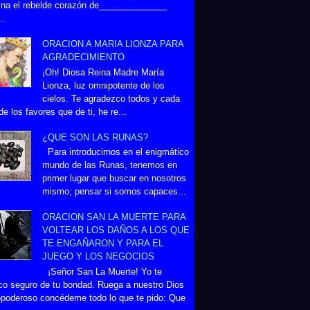
na el rebelde corazón de______________
..
ORACION A MARIA LIONZA PARA
AGRADECIMIENTO
¡Oh! Diosa Reina Madre María
Lionza, luz omnipotente de los
cielos. Te agradezco todos y cada
de los favores que de ti, he re...
¿QUE SON LAS RUNAS?
Para introducirnos en el enigmático
mundo de las Runas, tenemos en
primer lugar que buscar en nosotros
mismo; pensar si somos capaces...
ORACION SAN LA MUERTE PARA
VOLTEAR LOS DAÑOS A LOS QUE
TE ENGAÑARON Y PARA EL
JUEGO Y LOS NEGOCIOS
¡Señor San La Muerte! Yo te
co seguro de tu bondad. Ruega a nuestro Dios
poderoso concédeme todo lo que te pido: Que