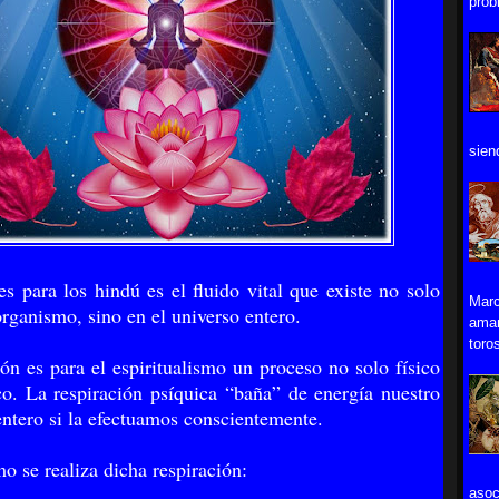
prob
sien
es para los hindú es el fluido vital que existe no solo
Marc
organismo, sino en el universo entero.
aman
toros
ión es para el espiritualismo un proceso no solo físico
co. La respiración psíquica “baña” de energía nuestro
ntero si la efectuamos conscientemente.
o se realiza dicha respiración:
asoc