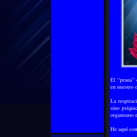
El “prana” 
en nuestro 
La respirac
sino psíqui
organismo e
He aquí com