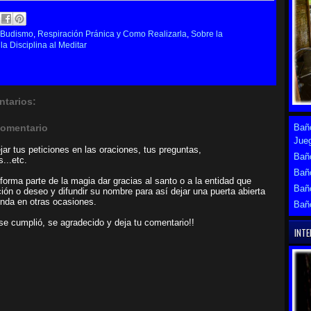
Budismo
,
Respiración Pránica y Como Realizarla
,
Sobre la
la Disciplina al Meditar
tarios:
Baño
comentario
Jue
ar tus peticiones en las oraciones, tus preguntas,
Baño
...etc.
Bañ
forma parte de la magia dar gracias al santo o a la entidad que
Bañ
ción o deseo y difundir su nombre para así dejar una puerta abierta
enda en otras ocasiones.
Bañ
n se cumplió, se agradecido y deja tu comentario!!
INTE