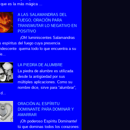
 que es la más mágica ...
A LAS SALAMANDRAS DEL
FUEGO, ORACIÓN PARA
TRANSMUTAR LO NEGATIVO EN
POSITIVO
¡Oh! luminiscentes Salamandras
s espíritus del fuego cuya presencia
ndescente quema todo lo que encuentra a su
e...
LA PIEDRA DE ALUMBRE
La piedra de alumbre es utilizada
desde la antigüedad por sus
múltiples aplicaciones. Como su
nombre dice, sirve para “alumbrar”,
d...
ORACIÓN AL ESPÍRITU
DOMINANTE PARA DOMINAR Y
AMARRAR
¡Oh poderoso Espíritu Dominante!
tú que dominas todos los corazones: