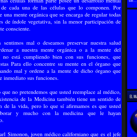
chas células forman parte posee un desarrollo mental
se...
l de cada una de las células que lo componen. Por
te una mente orgánica que se encarga de regular todas
es de índole vegetativa, sin la menor participación de
te consciente.
 sentimos mal o deseamos preservar nuestra salud
denar a nuestra mente orgánica o a la mente del
 no está cumpliendo bien con sus funciones, que
estas Para ello concentre su mente en el órgano que
onando mal y ordene a la mente de dicho órgano que
de inmediato sus funciones.
 que no pretendemos que usted reemplace al médico,
EL M
xistencia de la Medicina también tiene un sentido de
n de la vida, pero lo que sí afirmamos es que usted
aborar y mucho con la medicina que le hayan
o.
arl Simonon, joven médico californiano que es el jefe