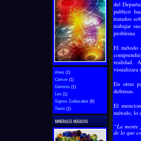
del Departa
publicó ha
tratados so
trabajar su
problema
El método c
comprendier
realidad. 
visualizara
Aries
(1)
Cáncer
(1)
En otras p
Géminis
(1)
defensas.
Leo
(1)
Signos Zodiacales
(6)
El mencion
Tauro
(1)
método, lo q
MINERALES MÁGICOS
“La mente 
de lo que e