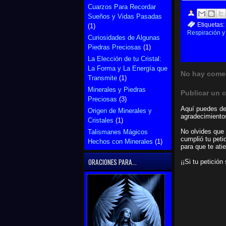
Cuarzos Para Recordar
Sueños y Vidas Pasadas
Etiquetas:
(1)
Respiración y 
Curiosidades de Algunas
Piedras Preciosas
(1)
La Elección de tu Cristal:
La Forma y La Energía que
No hay comen
Transmite
(1)
Minerales y Piedras
Publicar un 
Preciosas
(3)
Aquí puedes dej
Origen de Minerales y
agradecimientos
Cristales
(1)
No olvides que 
Talismanes Mágicos
cumplió tu peti
Hechos con Minerales
(1)
para que te ati
ORACIONES PARA...
¡¡Si tu petició