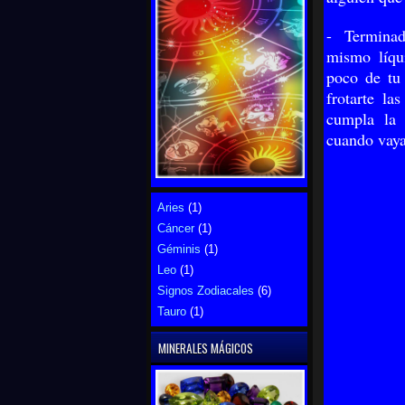
- Termina
mismo líqui
poco de tu
frotarte la
cumpla la 
cuando vaya
Aries
(1)
Cáncer
(1)
Géminis
(1)
Leo
(1)
Signos Zodiacales
(6)
Tauro
(1)
MINERALES MÁGICOS