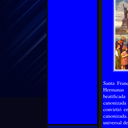
Santa Fran
Hermanas 
beatificad
canonizada 
convirtió e
canonizada.
universal de