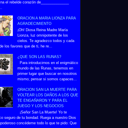
na el rebelde corazón de______________
..
ORACION A MARIA LIONZA PARA
AGRADECIMIENTO
¡Oh! Diosa Reina Madre María
Lionza, luz omnipotente de los
cielos. Te agradezco todos y cada
de los favores que de ti, he re...
¿QUE SON LAS RUNAS?
Para introducirnos en el enigmático
mundo de las Runas, tenemos en
primer lugar que buscar en nosotros
mismo; pensar si somos capaces...
ORACION SAN LA MUERTE PARA
VOLTEAR LOS DAÑOS A LOS QUE
TE ENGAÑARON Y PARA EL
JUEGO Y LOS NEGOCIOS
¡Señor San La Muerte! Yo te
co seguro de tu bondad. Ruega a nuestro Dios
poderoso concédeme todo lo que te pido: Que