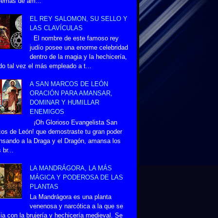
lemas de am...
EL REY SALOMON, SU SELLO Y
LAS CLAVÍCULAS
El nombre de este famoso rey
judío posee una enorme celebridad
dentro de la magia y la hechicería,
do tal vez el más empleado a t...
A SAN MARCOS DE LEÓN
ORACIÓN PARA AMANSAR,
DOMINAR Y HUMILLAR
ENEMIGOS
¡Oh Glorioso Evangelista San
os de León! que demostraste tu gran poder
sando a la Draga y el Dragón, amansa los
 br...
LA MANDRÁGORA, LA MÁS
MÁGICA Y PODEROSA DE LAS
PLANTAS
La Mandrágora es una planta
venenosa y narcótica a la que se
ia con la brujería y hechicería medieval. Se