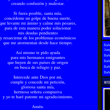
creando confusión y malestar.
Si fuera posible, santa mía,
concédeme un golpe de buena suerte,
que levante mi ánimo y calme mis pesares,
para de esta manera poder solucionar
mis deudas pendientes
y resarcirme de los problemas económicos
que me atormentan desde hace tiempo.
Baño
Jue
Así mismo te pido ayuda
Baño
para mis hermanos emigrantes
Bañ
que huyen de sus países de origen
en busca de refugio y paz.
Bañ
Bañ
Intercede ante Dios por mi,
cumple y concede mi petición,
INTE
gloriosa santa mía,
hermosa señora compasiva
y yo te haré patente mi agradecimiento.
Amén.