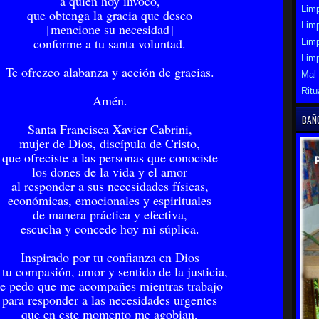
a quien hoy invoco,
Limp
que obtenga la gracia que deseo
Limp
[mencione su necesidad]
conforme a tu santa voluntad.
Lim
Lim
Te ofrezco alabanza y acción de gracias.
Mal
Ritu
Amén.
BAÑ
Santa Francisca Xavier Cabrini,
mujer de Dios, discípula de Cristo,
que ofreciste a las personas que conociste
los dones de la vida y el amor
al responder a sus necesidades físicas,
económicas, emocionales y espirituales
de manera práctica y efectiva,
escucha y concede hoy mi súplica.
Inspirado por tu confianza en Dios
 tu compasión, amor y sentido de la justicia,
te pedo que me acompañes mientras trabajo
para responder a las necesidades urgentes
que en este momento me agobian,