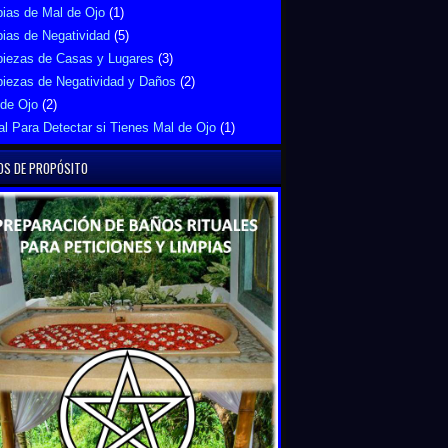
ias de Mal de Ojo
(1)
ias de Negatividad
(5)
piezas de Casas y Lugares
(3)
piezas de Negatividad y Daños
(2)
 de Ojo
(2)
al Para Detectar si Tienes Mal de Ojo
(1)
OS DE PROPÓSITO