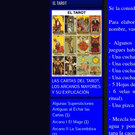
EL TAROT
Se la consi
Para elabo
nombre, vas
- Algunos 
juegues hab
- Una cucha
- Una cucha
- Una cucha
- Una cucha
LAS CARTAS DEL TAROT,
- 5 Hojas de
LOS ARCANOS MAYORES
- 6 velas 
Y SU EXPLICACIÓN
ritual).
Algunas Supersticiones
- Una pizca
Antiguas al Echar las
Cartas
(1)
- Mezcla to
Arcano I El Mago
(1)
agua y ponl
Arcano II La Sacerdotisa
tapa la cace
(1)