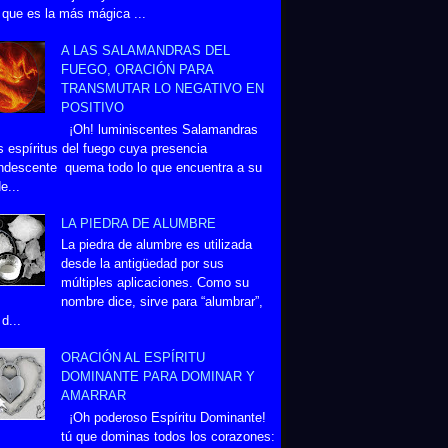
 que es la más mágica ...
A LAS SALAMANDRAS DEL
FUEGO, ORACIÓN PARA
TRANSMUTAR LO NEGATIVO EN
POSITIVO
¡Oh! luminiscentes Salamandras
s espíritus del fuego cuya presencia
ndescente quema todo lo que encuentra a su
e...
LA PIEDRA DE ALUMBRE
La piedra de alumbre es utilizada
desde la antigüedad por sus
múltiples aplicaciones. Como su
nombre dice, sirve para “alumbrar”,
d...
ORACIÓN AL ESPÍRITU
DOMINANTE PARA DOMINAR Y
AMARRAR
¡Oh poderoso Espíritu Dominante!
tú que dominas todos los corazones: