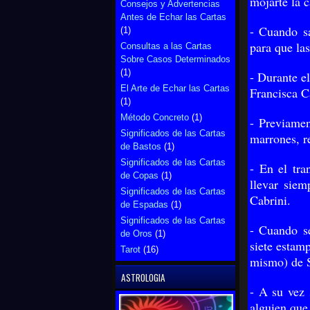
mojarte la 
Consejos y Advertencias
Antes de Echar las Cartas
- Cuando sa
(1)
para que las
Consultas a las Cartas
Sobre Casos Determinados
(1)
- Durante el
El Arte de Echar las Cartas
Francisca Ca
(1)
Método Concreto
(1)
- Previamen
Significados de las Cartas
marrones, r
de Bastos
(1)
Significados de las Cartas
- En el tra
de Copas
(1)
llevar sie
Significados de las Cartas
Cabrini.
de Espadas
(1)
Significados de las Cartas
- Cuando se
de Oros
(1)
siete estam
Tarot
(16)
mismo) de S
ASTROLOGIA
- A su vez 
alguien que 