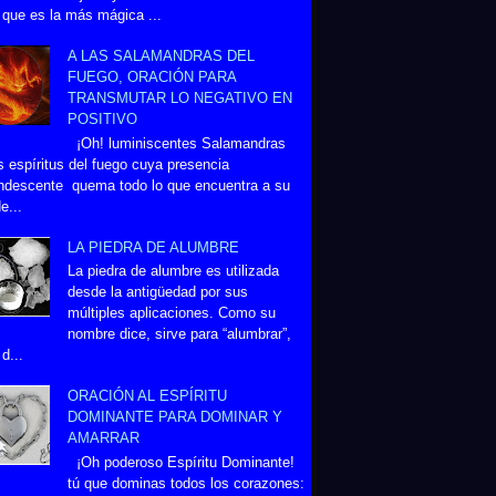
 que es la más mágica ...
A LAS SALAMANDRAS DEL
FUEGO, ORACIÓN PARA
TRANSMUTAR LO NEGATIVO EN
POSITIVO
¡Oh! luminiscentes Salamandras
s espíritus del fuego cuya presencia
ndescente quema todo lo que encuentra a su
e...
LA PIEDRA DE ALUMBRE
La piedra de alumbre es utilizada
desde la antigüedad por sus
múltiples aplicaciones. Como su
nombre dice, sirve para “alumbrar”,
d...
ORACIÓN AL ESPÍRITU
DOMINANTE PARA DOMINAR Y
AMARRAR
¡Oh poderoso Espíritu Dominante!
tú que dominas todos los corazones: