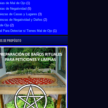
ias de Mal de Ojo
(1)
ias de Negatividad
(5)
piezas de Casas y Lugares
(3)
piezas de Negatividad y Daños
(2)
 de Ojo
(2)
al Para Detectar si Tienes Mal de Ojo
(1)
OS DE PROPÓSITO