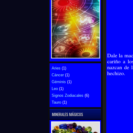
Dale la mac
cariño a lo
nazcan de l
Aries
(1)
hechizo.
Cáncer
(1)
Géminis
(1)
Leo
(1)
Signos Zodiacales
(6)
Tauro
(1)
MINERALES MÁGICOS