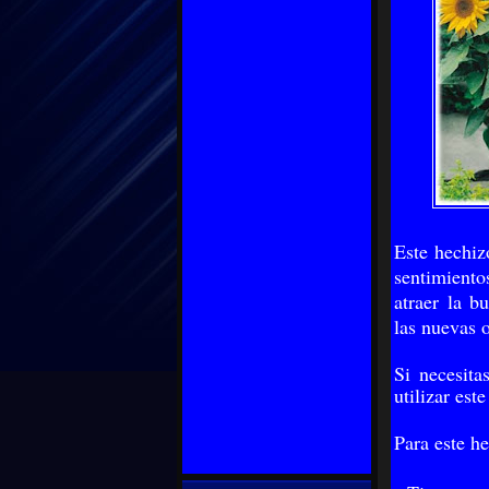
Este hechiz
sentimientos
atraer la b
las nuevas 
Si necesit
utilizar est
Para este he