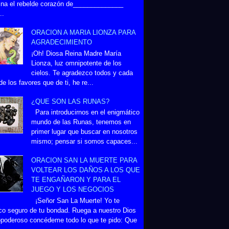
na el rebelde corazón de______________
..
ORACION A MARIA LIONZA PARA
AGRADECIMIENTO
¡Oh! Diosa Reina Madre María
Lionza, luz omnipotente de los
cielos. Te agradezco todos y cada
de los favores que de ti, he re...
¿QUE SON LAS RUNAS?
Para introducirnos en el enigmático
mundo de las Runas, tenemos en
primer lugar que buscar en nosotros
mismo; pensar si somos capaces...
ORACION SAN LA MUERTE PARA
VOLTEAR LOS DAÑOS A LOS QUE
TE ENGAÑARON Y PARA EL
JUEGO Y LOS NEGOCIOS
¡Señor San La Muerte! Yo te
co seguro de tu bondad. Ruega a nuestro Dios
poderoso concédeme todo lo que te pido: Que