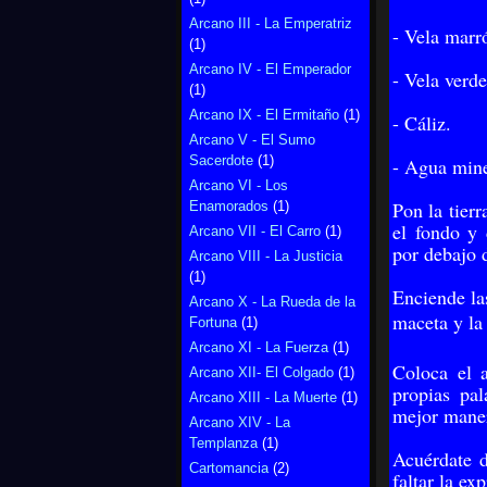
Arcano III - La Emperatriz
- Vela marr
(1)
Arcano IV - El Emperador
- Vela verde
(1)
Arcano IX - El Ermitaño
(1)
- Cáliz.
Arcano V - El Sumo
Sacerdote
(1)
- Agua mine
Arcano VI - Los
Pon la tier
Enamorados
(1)
el fondo y 
Arcano VII - El Carro
(1)
por debajo d
Arcano VIII - La Justicia
(1)
Enciende las
Arcano X - La Rueda de la
maceta y la
Fortuna
(1)
Arcano XI - La Fuerza
(1)
Coloca el a
Arcano XII- El Colgado
(1)
propias pal
Arcano XIII - La Muerte
(1)
mejor maner
Arcano XIV - La
Templanza
(1)
Acuérdate d
Cartomancia
(2)
faltar la ex