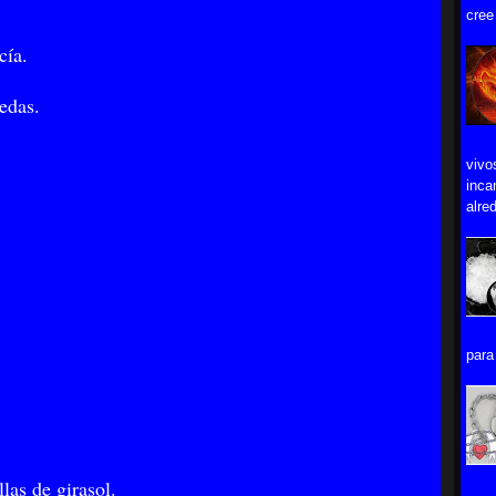
cree
cía.
edas.
vivo
inca
alred
para 
llas de girasol.