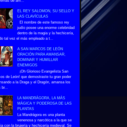
lemas de am...
EL REY SALOMON, SU SELLO Y
LAS CLAVÍCULAS
El nombre de este famoso rey
judío posee una enorme celebridad
dentro de la magia y la hechicería,
do tal vez el más empleado a t...
A SAN MARCOS DE LEÓN
ORACIÓN PARA AMANSAR,
DOMINAR Y HUMILLAR
ENEMIGOS
¡Oh Glorioso Evangelista San
os de León! que demostraste tu gran poder
sando a la Draga y el Dragón, amansa los
 br...
LA MANDRÁGORA, LA MÁS
MÁGICA Y PODEROSA DE LAS
PLANTAS
La Mandrágora es una planta
venenosa y narcótica a la que se
ia con la brujería y hechicería medieval. Se