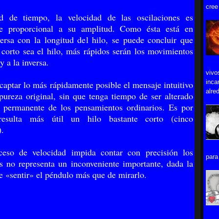
cree
d de tiempo, la velocidad de las oscilaciones es
te pro­porcional a su amplitud. Como ésta está en
versa con la longitud del hilo, se puede concluir que
corto sea el hilo, más rápidos serán los movimientos
y a la inversa.
vivo
inca
 captar lo más rápidamente posible el mensaje intuitivo
alred
pureza original, sin que tenga tiempo de ser alterado
o permanente de los pensamientos ordinarios. Es por
resulta más útil un hilo bastante corto (cinco
).
eso de velocidad impida contar con precisión los
para 
 no representa un in­conveniente importante, dada la
e «sentir» el péndulo más que de mirarlo.