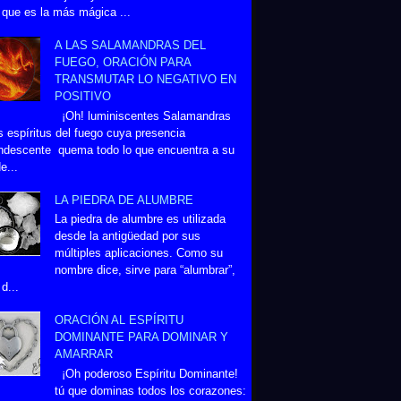
 que es la más mágica ...
A LAS SALAMANDRAS DEL
FUEGO, ORACIÓN PARA
TRANSMUTAR LO NEGATIVO EN
POSITIVO
¡Oh! luminiscentes Salamandras
s espíritus del fuego cuya presencia
ndescente quema todo lo que encuentra a su
e...
LA PIEDRA DE ALUMBRE
La piedra de alumbre es utilizada
desde la antigüedad por sus
múltiples aplicaciones. Como su
nombre dice, sirve para “alumbrar”,
d...
ORACIÓN AL ESPÍRITU
DOMINANTE PARA DOMINAR Y
AMARRAR
¡Oh poderoso Espíritu Dominante!
tú que dominas todos los corazones: