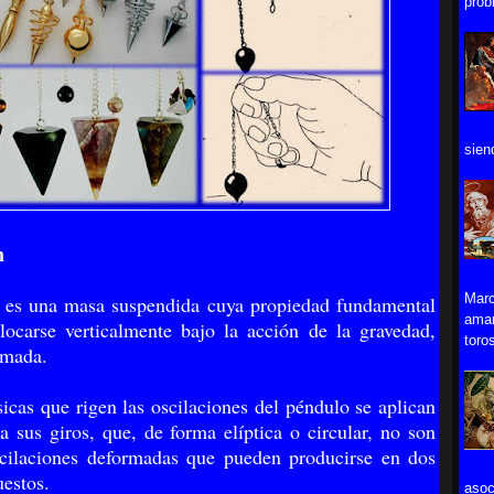
prob
sien
n
Marc
 es una masa suspendida cuya propiedad fundamental
aman
locarse verticalmente bajo la acción de la gravedad,
toros
omada.
sicas que rigen las oscilaciones del péndulo se aplican
a sus giros, que, de forma elíptica o circular, no son
ilaciones defor­madas que pueden producirse en dos
uestos.
asoc