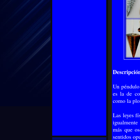
Descripció
Un péndulo
es la de co
como la pl
Las leyes fí
igualmente 
más que osc
sentidos op