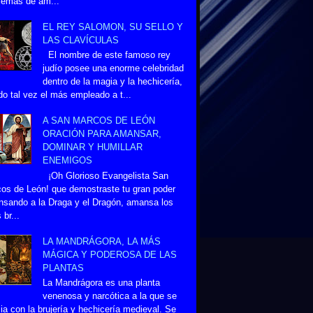
lemas de am...
EL REY SALOMON, SU SELLO Y
LAS CLAVÍCULAS
El nombre de este famoso rey
judío posee una enorme celebridad
dentro de la magia y la hechicería,
do tal vez el más empleado a t...
A SAN MARCOS DE LEÓN
ORACIÓN PARA AMANSAR,
DOMINAR Y HUMILLAR
ENEMIGOS
¡Oh Glorioso Evangelista San
os de León! que demostraste tu gran poder
sando a la Draga y el Dragón, amansa los
 br...
LA MANDRÁGORA, LA MÁS
MÁGICA Y PODEROSA DE LAS
PLANTAS
La Mandrágora es una planta
venenosa y narcótica a la que se
ia con la brujería y hechicería medieval. Se