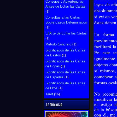
Consejos y Advertencias
leyes de af
Antes de Echar las Cartas
absolutamen
(1)
si existe v
Consultas a las Cartas
éstas tienen
Sobre Casos Determinados
(1)
El Arte de Echar las Cartas
La forma 
(1)
movimiento
Método Concreto
(1)
facilitará 
Significados de las Cartas
En este se
de Bastos
(1)
igualmente.
Significados de las Cartas
objetos chat
de Copas
(1)
sí mismos,
Significados de las Cartas
comenzar a 
de Espadas
(1)
formas oval
Significados de las Cartas
de Oros
(1)
No recomie
Tarot
(16)
modificar l
el testigo 
ASTROLOGIA
de la búsqu
con él, me