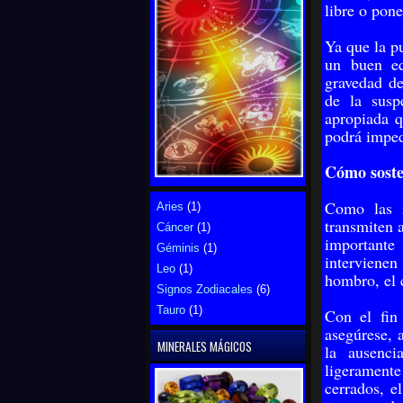
libre o pone
Ya que la p
un buen eq
gravedad de
de la susp
apropiada q
podrá imped
Cómo soste
Como las r
Aries
(1)
transmiten a
Cáncer
(1)
importante
Géminis
(1)
intervienen 
Leo
(1)
hombro, el 
Signos Zodiacales
(6)
Tauro
(1)
Con el fin 
asegúrese, 
MINERALES MÁGICOS
la ausenci
ligeramente
cerrados, e