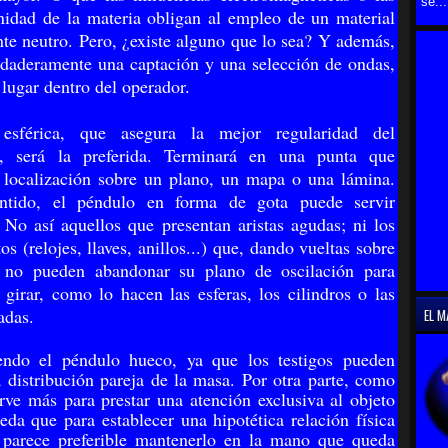
se...
inidad de la materia obligan al empleo de un material
te neutro. Pero, ¿existe alguno que lo sea? Y además,
erdaderamente una captación y una selección de ondas,
 lugar dentro del operador.
esférica, que asegura la mejor regularidad del
, será la preferida. Terminará en una punta que
la localización sobre un plano, un mapa o una lámina.
ntido, el péndulo en forma de gota puede servir
 No así aquellos que presentan aristas agudas; ni los
os (relojes, llaves, anillos...) que, dando vueltas sobre
 no pueden aban­donar su plano de oscilación para
girar, como lo hacen las esferas, los cilindros o las
adas.
EL M
ndo el péndulo hueco, ya que los testigos pueden
a distribución pareja de la masa. Por otra parte, como
sirve más para prestar una atención exclusiva al objeto
eda que para establecer una hipotéti­ca relación física
 parece preferible mantenerlo en la mano que queda