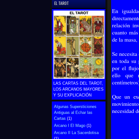
EL TAROT
En igualda
directamen
relación in
cuanto más 
de la masa, 
Se necesita
en toda su 
por el fluj
ello que 
centímetros
LAS CARTAS DEL TAROT,
LOS ARCANOS MAYORES
Y SU EXPLICACIÓN
Que un exc
movimientos
Algunas Supersticiones
necesidad d
Antiguas al Echar las
Cartas
(1)
Arcano I El Mago
(1)
Arcano II La Sacerdotisa
(1)