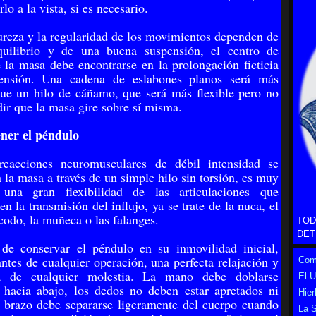
rlo a la vista, si es necesario.
ureza y la regularidad de los movimientos dependen de
uilibrio y de una buena suspensión, el centro de
 la masa debe encontrarse en la prolongación ficticia
ensión. Una cadena de eslabones planos será más
ue un hilo de cáñamo, que será más flexible pero no
ir que la masa gire sobre sí misma.
ner el péndulo
eacciones neuromusculares de débil intensidad se
 la masa a través de un simple hilo sin torsión, es muy
 una gran flexibili­dad de las articulaciones que
en la transmisión del influjo, ya se trate de la nuca, el
codo, la muñeca o las falanges.
TOD
DET
de conservar el péndulo en su inmovilidad inicial,
antes de cualquier operación, una perfecta relajación y
Como
a de cualquier moles­tia. La mano debe doblarse
El 
 hacia abajo, los dedos no deben estar apretados ni
Hier
l brazo debe separarse ligeramente del cuerpo cuando
La S