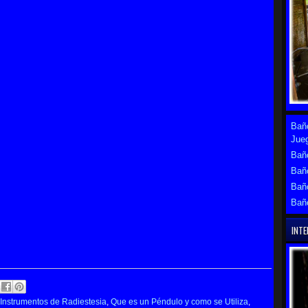
Baño
Jue
Baño
Bañ
Bañ
Bañ
INTE
Instrumentos de Radiestesia
,
Que es un Péndulo y como se Utiliza
,