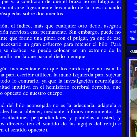
 pie y, a condición de que el brazo no se fatigue, el
Limp
ncontrar­se ligeramente levantado de la mesa cuando
Limp
 búsquedas sobre docu­mentos.
Lim
ión, el índice, más que cualquier otro dedo, asegura
Lim
ción nerviosa casi permanente. Sin embargo, puede no
Mal
ente que forme una pinza con el pulgar, ya que de ese
Ritu
necesario un gran esfuerzo para retener el hilo. Para
e se deslice, se puede colocar en un extremo de la
BAÑ
anilla por la que pasa el dedo meñique.
gún inconveniente en que los zurdos que no usan la
a para escribir utilicen la mano izquierda para sujetar
 todo lo contrario, ya que la investigación neurológica
cultad intuitiva en el hemisferio cerebral derecho, que
do opuesto de nuestro cuerpo.
tud del hilo aconsejada no es la adecuada, adáptela a
ades hasta obtener, mediante ínfimos movimientos de
oscilaciones perpendiculares y paralelas a usted, y
os directos (en el sentido de las agujas del reloj) e
en el sentido opuesto).