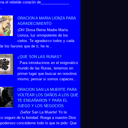
na el rebelde corazón de______________
..
ORACION A MARIA LIONZA PARA
AGRADECIMIENTO
¡Oh! Diosa Reina Madre María
Lionza, luz omnipotente de los
cielos. Te agradezco todos y cada
de los favores que de ti, he re...
¿QUE SON LAS RUNAS?
Para introducirnos en el enigmático
mundo de las Runas, tenemos en
primer lugar que buscar en nosotros
mismo; pensar si somos capaces...
ORACION SAN LA MUERTE PARA
VOLTEAR LOS DAÑOS A LOS QUE
TE ENGAÑARON Y PARA EL
JUEGO Y LOS NEGOCIOS
¡Señor San La Muerte! Yo te
co seguro de tu bondad. Ruega a nuestro Dios
poderoso concédeme todo lo que te pido: Que