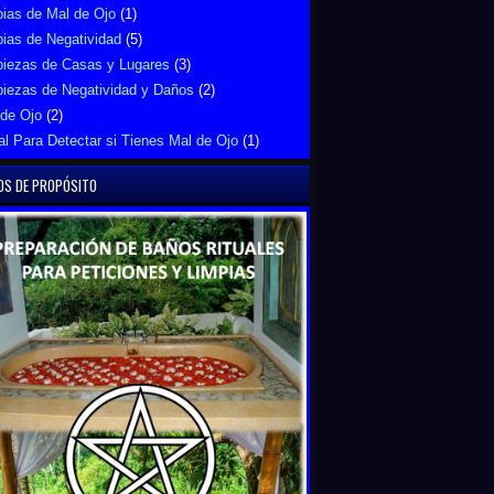
ias de Mal de Ojo
(1)
ias de Negatividad
(5)
piezas de Casas y Lugares
(3)
piezas de Negatividad y Daños
(2)
 de Ojo
(2)
al Para Detectar si Tienes Mal de Ojo
(1)
OS DE PROPÓSITO