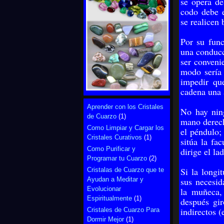
se opera de
codo debe e
se realicen
Por su func
una conduc­
ser conveni
modo sería 
impedir qu
cadena una 
Aprender con los Cristales
No hay nin
de Cuarzo
(1)
mano derech
Como Limpiar y Cargar los
el péndulo;
Cristales Curativos
(1)
sitúa la fa
Como Purificar y
dirige el la
Programar tu Cuarzo
(2)
Si la longi
Cristalas de Cuarzo que te
Ayudan a Meditar y
sus necesid
Evolucionar
la muñeca, 
Espiritualmente
(1)
después gir
indirectos (
Cristales de Cuarzo Para
Dormir Mejor
(1)