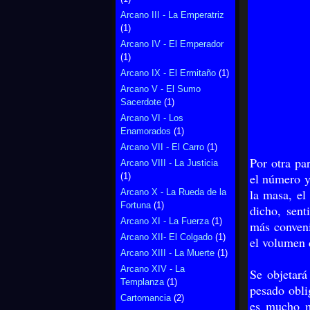
Arcano III - La Emperatriz
(1)
Arcano IV - El Emperador
(1)
Arcano IX - El Ermitaño
(1)
Arcano V - El Sumo
Sacerdote
(1)
Arcano VI - Los
Enamorados
(1)
Arcano VII - El Carro
(1)
Por otra pa
Arcano VIII - La Justicia
el número y
(1)
la masa, el
Arcano X - La Rueda de la
Fortuna
(1)
dicho, sent
Arcano XI - La Fuerza
(1)
más conveni
Arcano XII- El Colgado
(1)
el volumen 
Arcano XIII - La Muerte
(1)
Arcano XIV - La
Se objetará
Templanza
(1)
pesado obli
Cartomancia
(2)
es mucho ma