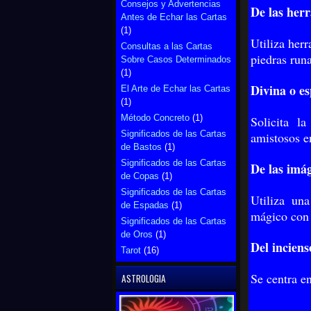
Consejos y Advertencias
De las her
Antes de Echar las Cartas
(1)
Utiliza herr
Consultas a las Cartas
piedras runa
Sobre Casos Determinados
(1)
Divina o es
El Arte de Echar las Cartas
(1)
Método Concreto
(1)
Solicita la
Significados de las Cartas
amistosos e
de Bastos
(1)
Significados de las Cartas
De las imá
de Copas
(1)
Significados de las Cartas
Utiliza un
de Espadas
(1)
mágico con 
Significados de las Cartas
de Oros
(1)
Del inciens
Tarot
(16)
Se centra en
ASTROLOGIA