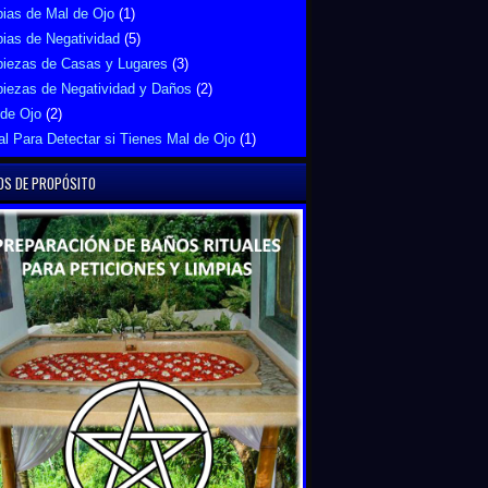
ias de Mal de Ojo
(1)
ias de Negatividad
(5)
piezas de Casas y Lugares
(3)
piezas de Negatividad y Daños
(2)
 de Ojo
(2)
al Para Detectar si Tienes Mal de Ojo
(1)
OS DE PROPÓSITO