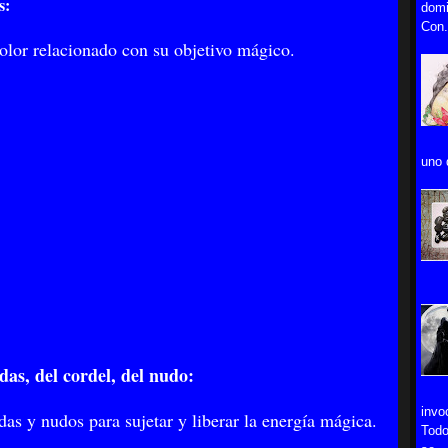
s:
domi
Con.
olor relacionado con su objetivo mágico.
uno 
das, del cordel, del nudo:
invo
das y nudos para sujetar y liberar la energía mágica.
Todo