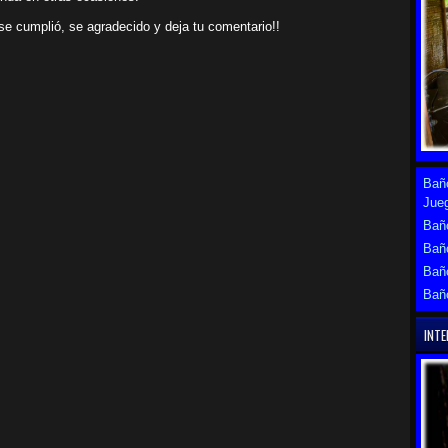
n se cumplió, se agradecido y deja tu comentario!!
Baño
Jue
Baño
Bañ
Bañ
Bañ
INTE