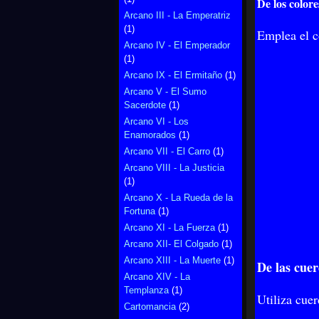
D
e los colore
Arcano III - La Emperatriz
(1)
Emplea el c
Arcano IV - El Emperador
(1)
Arcano IX - El Ermitaño
(1)
Arcano V - El Sumo
Sacerdote
(1)
Arcano VI - Los
Enamorados
(1)
Arcano VII - El Carro
(1)
Arcano VIII - La Justicia
(1)
Arcano X - La Rueda de la
Fortuna
(1)
Arcano XI - La Fuerza
(1)
Arcano XII- El Colgado
(1)
Arcano XIII - La Muerte
(1)
De las cuer
Arcano XIV - La
Templanza
(1)
Utiliza cuer
Cartomancia
(2)