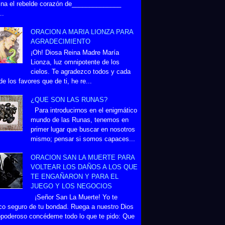
na el rebelde corazón de______________
..
ORACION A MARIA LIONZA PARA
AGRADECIMIENTO
¡Oh! Diosa Reina Madre María
Lionza, luz omnipotente de los
cielos. Te agradezco todos y cada
de los favores que de ti, he re...
¿QUE SON LAS RUNAS?
Para introducirnos en el enigmático
mundo de las Runas, tenemos en
primer lugar que buscar en nosotros
mismo; pensar si somos capaces...
ORACION SAN LA MUERTE PARA
VOLTEAR LOS DAÑOS A LOS QUE
TE ENGAÑARON Y PARA EL
JUEGO Y LOS NEGOCIOS
¡Señor San La Muerte! Yo te
co seguro de tu bondad. Ruega a nuestro Dios
poderoso concédeme todo lo que te pido: Que