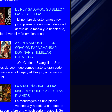
lemas de am...
EL REY SALOMON, SU SELLO Y
LAS CLAVÍCULAS
El nombre de este famoso rey
judío posee una enorme celebridad
dentro de la magia y la hechicería,
do tal vez el más empleado a t...
A SAN MARCOS DE LEÓN
ORACIÓN PARA AMANSAR,
DOMINAR Y HUMILLAR
ENEMIGOS
¡Oh Glorioso Evangelista San
os de León! que demostraste tu gran poder
sando a la Draga y el Dragón, amansa los
 br...
LA MANDRÁGORA, LA MÁS
MÁGICA Y PODEROSA DE LAS
PLANTAS
La Mandrágora es una planta
venenosa y narcótica a la que se
ia con la brujería y hechicería medieval. Se