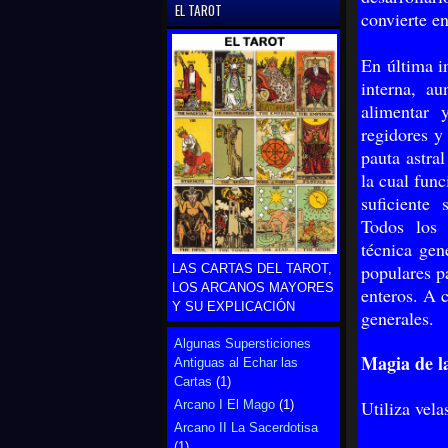
EL TAROT
convierte e
En última i
interna, au
alimentar 
regidores y
pauta astra
la cual fun
suficiente
Todos los 
técnica ge
populares p
LAS CARTAS DEL TAROT,
LOS ARCANOS MAYORES
enteros. A 
Y SU EXPLICACIÓN
generales.
Algunas Supersticiones
Magia de la
Antiguas al Echar las
Cartas
(1)
Utiliza vela
Arcano I El Mago
(1)
Arcano II La Sacerdotisa
(1)