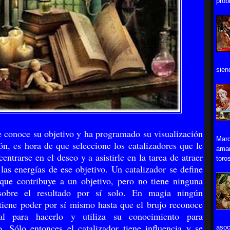
prob
sien
 conoce su objetivo y ha programado su visualización
Marc
ón, es hora de que seleccione los catalizadores que le
aman
entrarse en el deseo y a asistirle en la tarea de atraer
toros
 las energías de ese objetivo. Un catalizador se define
ue contribuye a un objetivo, pero no tiene ninguna
 sobre el resultado por sí solo. En magia ningún
 tiene poder por sí mismo hasta que el brujo reconoce
al para hacerlo y utiliza su conocimiento para
lo. Sólo entonces el catalizador tiene influencia y se
asoc