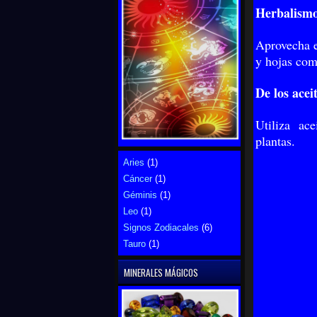
Herbalismo
Aprovecha el
y hojas com
De los acei
Utiliza ace
plantas.
Aries
(1)
Cáncer
(1)
Géminis
(1)
Leo
(1)
Signos Zodiacales
(6)
Tauro
(1)
MINERALES MÁGICOS