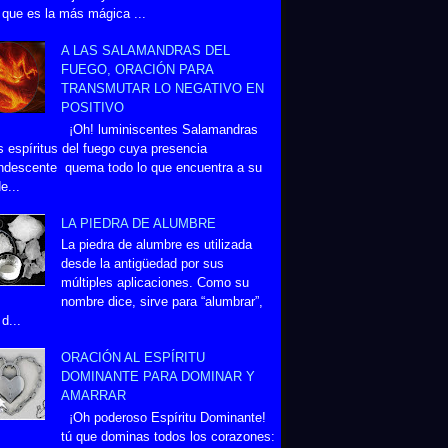
 que es la más mágica ...
A LAS SALAMANDRAS DEL
FUEGO, ORACIÓN PARA
TRANSMUTAR LO NEGATIVO EN
POSITIVO
¡Oh! luminiscentes Salamandras
s espíritus del fuego cuya presencia
ndescente quema todo lo que encuentra a su
e...
LA PIEDRA DE ALUMBRE
La piedra de alumbre es utilizada
desde la antigüedad por sus
múltiples aplicaciones. Como su
nombre dice, sirve para “alumbrar”,
d...
ORACIÓN AL ESPÍRITU
DOMINANTE PARA DOMINAR Y
AMARRAR
¡Oh poderoso Espíritu Dominante!
tú que dominas todos los corazones: