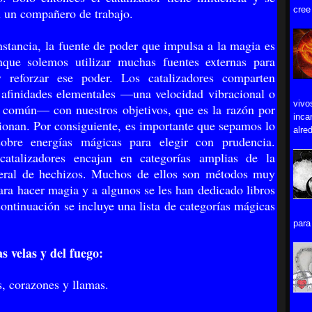
cree
n un compañero de trabajo.
nstancia, la fuente de poder que impulsa a la magia es
nque solemos utilizar muchas fuentes externas para
y reforzar ese poder. Los catalizadores comparten
 afinidades elementales —una velocidad vibracional o
vivo
l común— con nuestros objetivos, que es la razón por
inca
cionan. Por consiguiente, es importante que sepamos lo
alred
 sobre energías mágicas para elegir con prudencia.
catalizadores encajan en categorías amplias de la
neral de hechizos. Muchos de ellos son métodos muy
ara hacer magia y a algunos se les han dedicado libros
continuación se incluye una lista de categorías mágicas
para 
s velas y del fuego:
s, corazones y llamas.